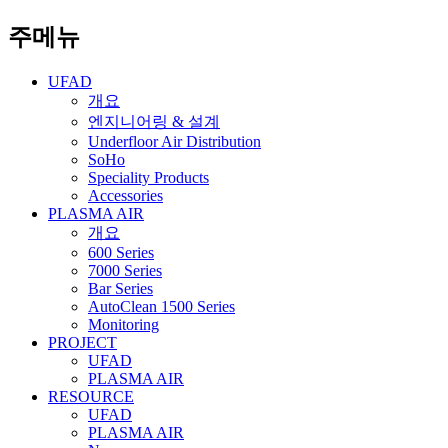
주메뉴
UFAD
개요
엔지니어링 & 설계
Underfloor Air Distribution
SoHo
Speciality Products
Accessories
PLASMA AIR
개요
600 Series
7000 Series
Bar Series
AutoClean 1500 Series
Monitoring
PROJECT
UFAD
PLASMA AIR
RESOURCE
UFAD
PLASMA AIR